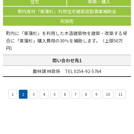
住宅
新築・購入
郡内産材「東蒲杉」利用住宅建築奨励事業補助金
阿賀町
町内に「東蒲杉」を利用した木造建築物を建築・改築する場
合に「東蒲杉」購入費用の30％を補助します。（上限50万
円）
問い合わせ先1
農林課 林政係 TEL 0254-92-5764
1
2
3
4
5
6
7
8
9
10
11